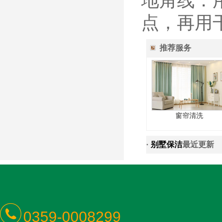
地角线：
点，再用
推荐服务
窗帘清洗
·
别墅保洁
最近更新
0359-0008299