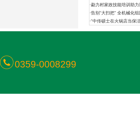
·
勐力村家政技能培训助力
·
告别“大扫把” 全机械化
·
“中传硕士在火锅店当保
0359-0008299